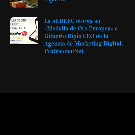
La AEDEEC otorga su
«Medalla de Oro Europea» a
Gilberto Ripio CEO de la
Agencia de Marketing Digital,
ProfesionalNet
Expansión y Negocios
© 2012 -
Todos los derechos reservados conforme
a la Ley de Propiedad Intelectual -
Accesibilidad Digital
|
Aviso Legal y
Términos
|
Privacidad de Datos
|
Uso de Cookies