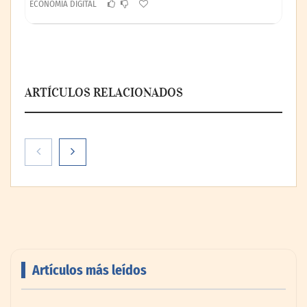
ECONOMÍA DIGITAL
ARTÍCULOS RELACIONADOS
Theriva™ Biologics anuncia que se ha
administrado la primera dosis a un
paciente en el ensayo clínico VIRAGE2 de
Fase IIa
Artículos más leídos