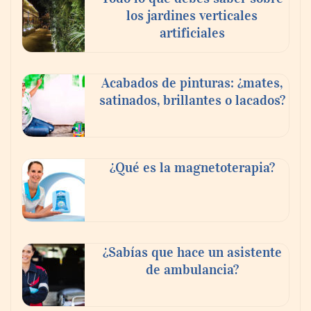
los jardines verticales
GITGE comunica la conclusión de la etapa
artificiales
del Dr. Óscar Ondo como director general
Acabados de pinturas: ¿mates,
satinados, brillantes o lacados?
¿Qué es la magnetoterapia?
El 82% de empresas industriales no
¿Sabías que hace un asistente
encuentra personal disponible: 100.000€
de ambulancia?
para formar nuevos profesionales