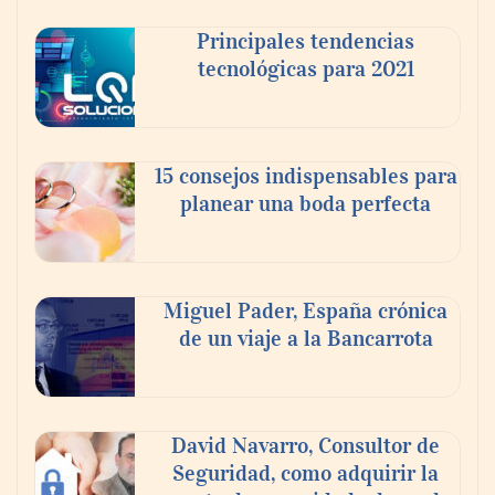
Principales tendencias
tecnológicas para 2021
15 consejos indispensables para
planear una boda perfecta
AMANAC celebra su 39 aniversario
impulsando la colaboración en el sector
Miguel Pader, España crónica
marítimo
de un viaje a la Bancarrota
David Navarro, Consultor de
Seguridad, como adquirir la