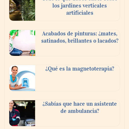
los jardines verticales
artificiales
Toro Tapas inaugura su Raw Bar: una
Acabados de pinturas: ¿mates,
experiencia desde mediodía hasta el
satinados, brillantes o lacados?
anochecer con cocina abierta
¿Qué es la magnetoterapia?
¿Sabías que hace un asistente
de ambulancia?
El nuevo mapa de zonas tensionadas abre