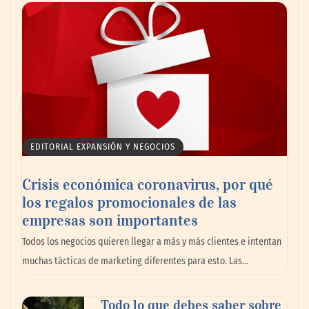
Reforestando con el Corazón regresa a
Sierra de Guadalupe
La cartera vencida hipotecaria aumenta al
EDITORIAL EXPANSIÓN Y NEGOCIOS
doble de velocidad que la cartera sana en
México
Crisis económica coronavirus, por qué
los regalos promocionales de las
empresas son importantes
Todos los negocios quieren llegar a más y más clientes e intentan
muchas tácticas de marketing diferentes para esto. Las…
Todo lo que debes saber sobre