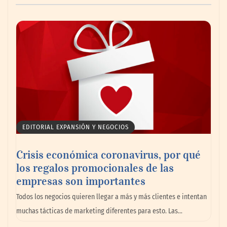
Livingreen B2B amplía su catálogo de
pisos deportivos para gimnasios en México
EDITORIAL EXPANSIÓN Y NEGOCIOS
Crisis económica coronavirus, por qué
los regalos promocionales de las
La llanta más cara puede ser la que menos
empresas son importantes
cuesta: Michelin lo demuestra ante notario
Todos los negocios quieren llegar a más y más clientes e intentan
público
muchas tácticas de marketing diferentes para esto. Las…