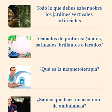
Paso a paso: ¿cómo prepararse para la
Todo lo que debes saber sobre
transición a la jornada de 40 horas? Guía
los jardines verticales
InfoBlock
artificiales
Acabados de pinturas: ¿mates,
satinados, brillantes o lacados?
¿Qué es la magnetoterapia?
Reforestando con el Corazón regresa a
Sierra de Guadalupe
¿Sabías que hace un asistente
de ambulancia?