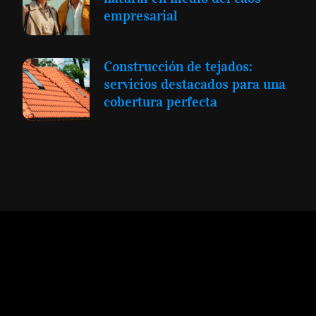
empresarial
Construcción de tejados:
servicios destacados para una
cobertura perfecta
Expansión y Negocios
© 2012 -
Todos los derechos reservados conforme
a la Ley de Propiedad Intelectual -
Accesibilidad Digital
|
Aviso Legal y
Términos
|
Privacidad de Datos
|
Uso de Cookies