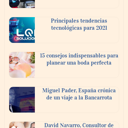
La cartera vencida hipotecaria aumenta al
doble de velocidad que la cartera sana en
México
Principales tendencias
tecnológicas para 2021
15 consejos indispensables para
planear una boda perfecta
Miguel Pader, España crónica
de un viaje a la Bancarrota
Toro Tapas inaugura su Raw Bar: una
experiencia desde mediodía hasta el
anochecer con cocina abierta
David Navarro, Consultor de