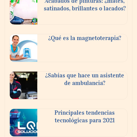
Acabados de pinturas: ¿mates,
satinados, brillantes o lacados?
Tijuana Innovadora y Baja Health Cluster
buscan proyectar talento mexicano y
¿Qué es la magnetoterapia?
fortalecer el turismo médico
¿Sabías que hace un asistente
de ambulancia?
Principales tendencias
tecnológicas para 2021
En el Día de la Cerveza, Grupo Modelo