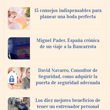
celebra a la cerveza como la bebida que el
15 consejos indispensables para
mundo elige para reunirse: 7 de cada 10 la
planear una boda perfecta
escogen
Nicols presenta seis modelos de anillos de
compromiso para el eclipse solar del 12 de
Miguel Pader, España crónica
agosto
de un viaje a la Bancarrota
David Navarro, Consultor de
Seguridad, como adquirir la
puerta de seguridad adecuada
Los diez mejores beneficios de
tener un entrenador personal