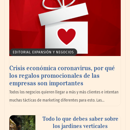
Canarias consolida un festival
internacional donde deporte, cultura,
familia y naturaleza se dan la mano
EDITORIAL EXPANSIÓN Y NEGOCIOS
Crisis económica coronavirus, por qué
los regalos promocionales de las
empresas son importantes
Todos los negocios quieren llegar a más y más clientes e intentan
muchas tácticas de marketing diferentes para esto. Las…
Todo lo que debes saber sobre
los jardines verticales
GITGE comunica la conclusión de la etapa