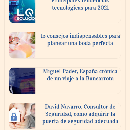
Principales tendencias
tecnológicas para 2021
15 consejos indispensables para
planear una boda perfecta
AMANAC celebra su 39 aniversario
impulsando la colaboración en el sector
Miguel Pader, España crónica
marítimo
de un viaje a la Bancarrota
David Navarro, Consultor de
Seguridad, como adquirir la
puerta de seguridad adecuada