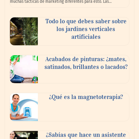
muchas tácticas de marketing diferentes para esto. Las…
Madrid
Todo lo que debes saber sobre
los jardines verticales
artificiales
Acabados de pinturas: ¿mates,
satinados, brillantes o lacados?
Danfoss adelanta cinco años su objetivo
¿Qué es la magnetoterapia?
climático y reduce sus emisiones en un 51
%
La banca debe modernizar sus sistemas
¿Sabías que hace un asistente
core sin perder décadas de conocimiento