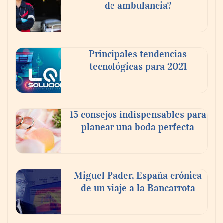
de ambulancia?
de negocio: Minsait
Principales tendencias
tecnológicas para 2021
15 consejos indispensables para
planear una boda perfecta
Los estudiantes que cambian a Preply
mejoran su motivación, fluidez y logro de
Miguel Pader, España crónica
objetivos, según un estudio
de un viaje a la Bancarrota
COSITAL valora positivamente el nuevo