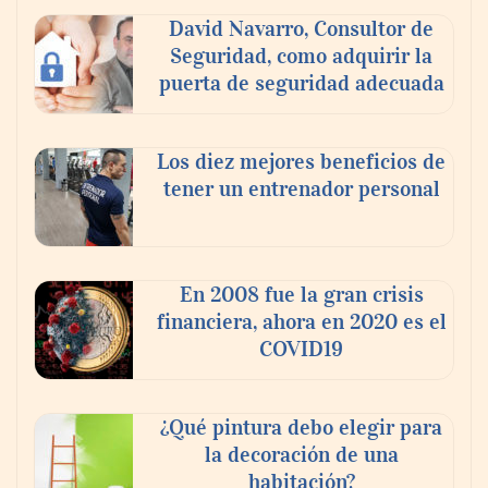
modelo de colaboración para reforzar la
David Navarro, Consultor de
capacidad técnica de los ayuntamientos
Seguridad, como adquirir la
puerta de seguridad adecuada
Los diez mejores beneficios de
tener un entrenador personal
En 2008 fue la gran crisis
financiera, ahora en 2020 es el
COVID19
¿Qué pintura debo elegir para
la decoración de una
habitación?