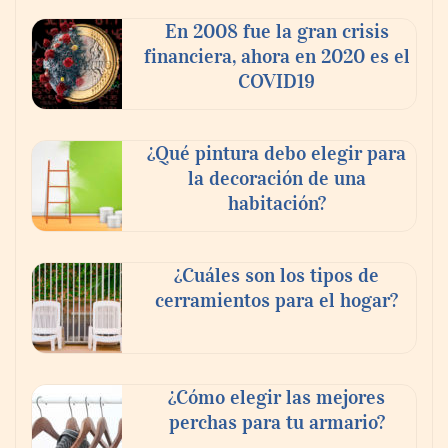
En 2008 fue la gran crisis
financiera, ahora en 2020 es el
COVID19
Nansha, Guangzhou, crea un nuevo
¿Qué pintura debo elegir para
ecosistema de comercio transfronterizo
la decoración de una
para conectar al mundo con nuevas
habitación?
oportunidades
¿Cuáles son los tipos de
cerramientos para el hogar?
¿Cómo elegir las mejores
perchas para tu armario?