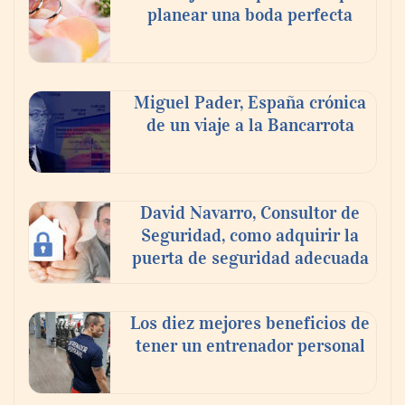
planear una boda perfecta
Miguel Pader, España crónica
de un viaje a la Bancarrota
Cistitis en verano: hidratación, higiene y
David Navarro, Consultor de
evitar la humedad prolongada, claves para
Seguridad, como adquirir la
prevenir una de las infecciones más
puerta de seguridad adecuada
frecuentes
Los diez mejores beneficios de
tener un entrenador personal