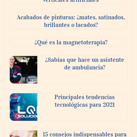
revoluciona la colada inteligente junto a
Tormo Franquicias
Acabados de pinturas: ¿mates, satinados,
brillantes o lacados?
¿Qué es la magnetoterapia?
¿Sabías que hace un asistente
de ambulancia?
Principales tendencias
Beatbot: la solución ideal para que las
tecnológicas para 2021
familias disfruten de un final de
temporada de piscina inmejorable
15 consejos indispensables para