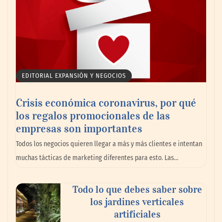
EDITORIAL EXPANSIÓN Y NEGOCIOS
Crisis económica coronavirus, por qué
los regalos promocionales de las
empresas son importantes
Todos los negocios quieren llegar a más y más clientes e intentan
muchas tácticas de marketing diferentes para esto. Las…
Todo lo que debes saber sobre
los jardines verticales
artificiales