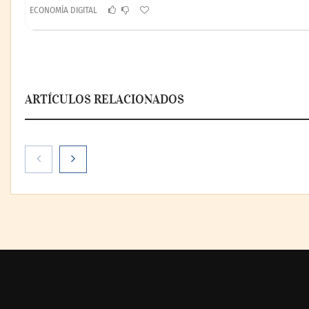
ECONOMÍA DIGITAL
ARTÍCULOS RELACIONADOS
Paso a paso: ¿cómo
prepararse para la transición
a la jornada de 40 horas?
Guía InfoBlock
Reforestando 
regresa a Sier
Guadalupe