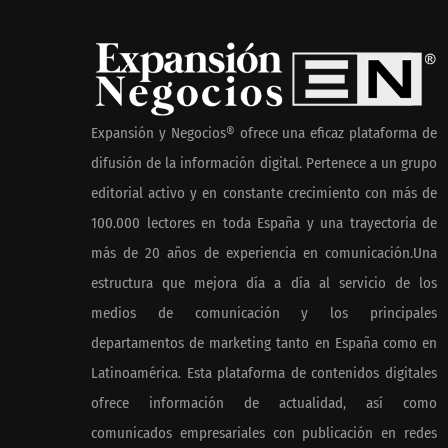
Expansión y Negocios® ofrece una eficaz plataforma de
difusión de la información digital. Pertenece a un grupo
editorial activo y en constante crecimiento con más de
Toro Tapas inaugura su Raw
El nuevo mapa
100.000 lectores en toda España y una trayectoria de
Bar: una experiencia desde
tensionadas a
más de 20 años de experiencia en comunicación.Una
mediodía hasta el anochecer
frentes legale
estructura que mejora día a día al servicio de los
con cocina abierta
propietarios e
Cataluña
medios de comunicación y los principales
departamentos de marketing tanto en España como en
Latinoamérica. Esta plataforma de contenidos digitales
ofrece información de actualidad, así como
comunicados empresariales con publicación en redes