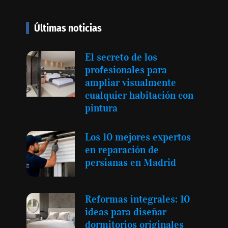
Últimas noticias
El secreto de los
profesionales para
ampliar visualmente
cualquier habitación con
 de zonas
La luz roja, el nuevo
pintura
bre nuevos
aftersun, actúa en la
s para
recuperación de la piel
Los 10 mejores expertos
 inquilinos en
después del sol
en reparación de
persianas en Madrid
Reformas integrales: 10
ideas para diseñar
dormitorios originales