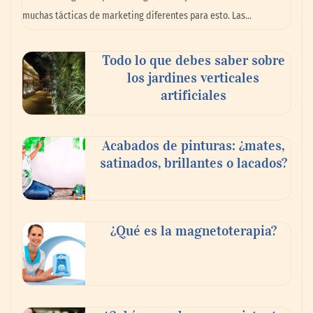
Nansha, Guangzhou, crea un nuevo
muchas tácticas de marketing diferentes para esto. Las…
ecosistema de comercio transfronterizo
para conectar al mundo con nuevas
oportunidades
Todo lo que debes saber sobre
los jardines verticales
artificiales
Acabados de pinturas: ¿mates,
satinados, brillantes o lacados?
¿Qué es la magnetoterapia?
CIRIA Toldos destaca la importancia de
elegir la mosquitera adecuada según el
tipo de ventana o puerta