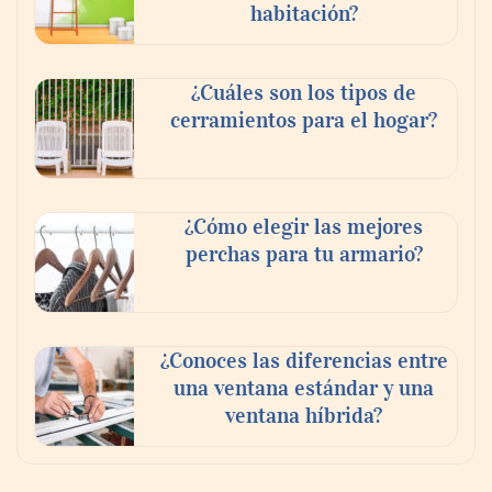
habitación?
¿Cuáles son los tipos de
MBF Construcciones refuerza su presencia
cerramientos para el hogar?
digital con una nueva web de reformas en
Madrid
¿Cómo elegir las mejores
perchas para tu armario?
¿Conoces las diferencias entre
una ventana estándar y una
ventana híbrida?