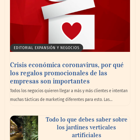
EDITORIAL EXPANSIÓN Y NEGOCIOS
Crisis económica coronavirus, por qué
los regalos promocionales de las
empresas son importantes
Todos los negocios quieren llegar a más y más clientes e intentan
muchas tácticas de marketing diferentes para esto. Las…
Todo lo que debes saber sobre
los jardines verticales
artificiales