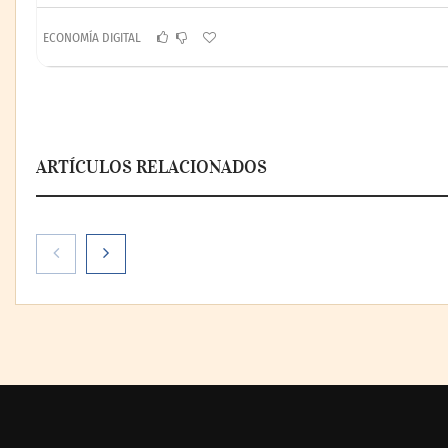
ECONOMÍA DIGITAL
ARTÍCULOS RELACIONADOS
AMANAC celebra su 39
La omnicanali
aniversario impulsando la
la forma de pl