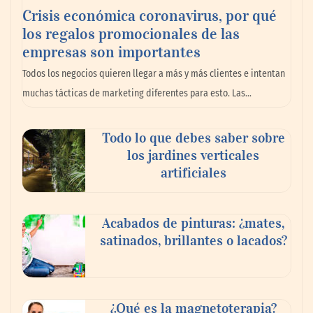
Crisis económica coronavirus, por qué
los regalos promocionales de las
empresas son importantes
Todos los negocios quieren llegar a más y más clientes e intentan
muchas tácticas de marketing diferentes para esto. Las…
Todo lo que debes saber sobre
Zoomex mejora su Strategy Center con
los jardines verticales
herramientas avanzadas para trading
artificiales
estratégico
Acabados de pinturas: ¿mates,
Harvard Business Impact presenta
satinados, brillantes o lacados?
‘Essential Skill Suites’: un nuevo enfoque
sobre cómo los estudiantes aprenden y
desarrollan las competencias personales
distintivas que demandan las empresas
¿Qué es la magnetoterapia?