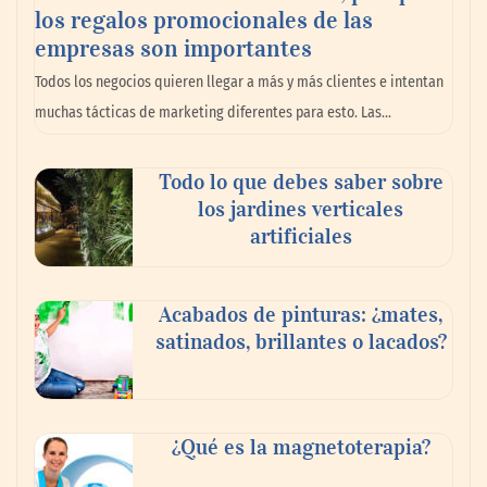
los regalos promocionales de las
La llanta más cara puede ser la que menos
empresas son importantes
cuesta: Michelin lo demuestra ante notario
Todos los negocios quieren llegar a más y más clientes e intentan
público
muchas tácticas de marketing diferentes para esto. Las…
Paso a paso: ¿cómo prepararse para la
Todo lo que debes saber sobre
transición a la jornada de 40 horas? Guía
los jardines verticales
InfoBlock
artificiales
Acabados de pinturas: ¿mates,
satinados, brillantes o lacados?
¿Qué es la magnetoterapia?