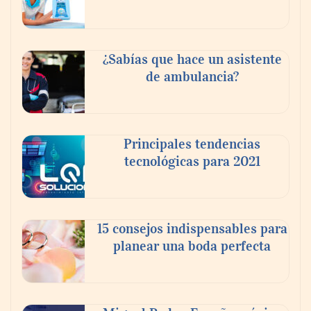
Reforestando con el Corazón regresa a
Sierra de Guadalupe
¿Sabías que hace un asistente
de ambulancia?
La cartera vencida hipotecaria aumenta al
doble de velocidad que la cartera sana en
México
Principales tendencias
tecnológicas para 2021
15 consejos indispensables para
planear una boda perfecta