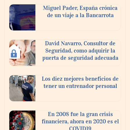
compromiso para el eclipse solar del 12 de
Miguel Pader, España crónica
agosto
de un viaje a la Bancarrota
David Navarro, Consultor de
Seguridad, como adquirir la
puerta de seguridad adecuada
Los diez mejores beneficios de
tener un entrenador personal
‘El ransomware se puede vencer. No
pagues el rescate’: el nuevo libro de Juan
Ricardo Palacio Escobar
En 2008 fue la gran crisis
financiera, ahora en 2020 es el
COVID19