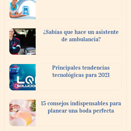
fortalecer el turismo médico
¿Sabías que hace un asistente
de ambulancia?
Principales tendencias
tecnológicas para 2021
En el Día de la Cerveza, Grupo Modelo
celebra a la cerveza como la bebida que el
15 consejos indispensables para
mundo elige para reunirse: 7 de cada 10 la
planear una boda perfecta
escogen
Nicols presenta seis modelos de anillos de