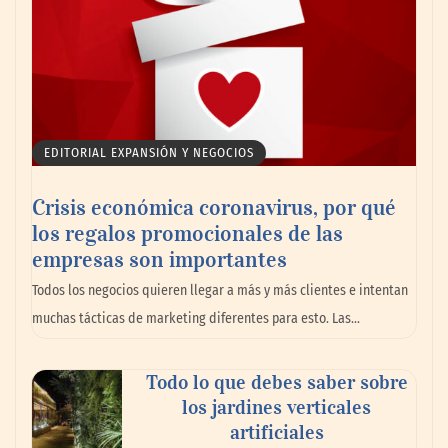
EDITORIAL EXPANSIÓN Y NEGOCIOS
Crisis económica coronavirus, por qué
los regalos promocionales de las
empresas son importantes
Todos los negocios quieren llegar a más y más clientes e intentan
muchas tácticas de marketing diferentes para esto. Las…
Todo lo que debes saber sobre
los jardines verticales
artificiales