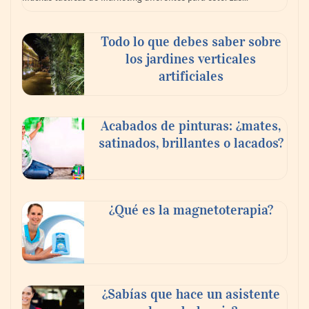
Todo lo que debes saber sobre
Zoomex mejora su Strategy Center con
los jardines verticales
herramientas avanzadas para trading
artificiales
estratégico
Acabados de pinturas: ¿mates,
Harvard Business Impact presenta
satinados, brillantes o lacados?
‘Essential Skill Suites’: un nuevo enfoque
sobre cómo los estudiantes aprenden y
desarrollan las competencias personales
distintivas que demandan las empresas
¿Qué es la magnetoterapia?
¿Sabías que hace un asistente