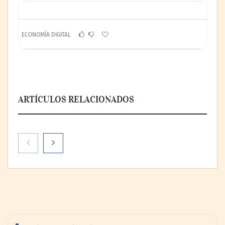
ECONOMÍA DIGITAL
ARTÍCULOS RELACIONADOS
Nicols presenta seis modelos de anillos de
compromiso para el eclipse solar del 12 de
agosto