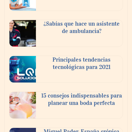
La luz roja, el nuevo aftersun, actúa en la
¿Sabías que hace un asistente
recuperación de la piel después del sol
de ambulancia?
Principales tendencias
tecnológicas para 2021
15 consejos indispensables para
planear una boda perfecta
Eulalia Roig lanza ‘The Journal’, una
revista digital mensual de entrevistas y
fotografía editorial
Miguel Pader, España crónica