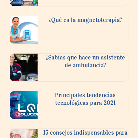
Tijuana Innovadora y Baja Health Cluster
buscan proyectar talento mexicano y
¿Qué es la magnetoterapia?
fortalecer el turismo médico
¿Sabías que hace un asistente
de ambulancia?
Principales tendencias
tecnológicas para 2021
En el Día de la Cerveza, Grupo Modelo
celebra a la cerveza como la bebida que el
15 consejos indispensables para
mundo elige para reunirse: 7 de cada 10 la