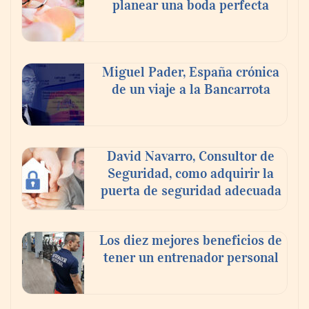
planear una boda perfecta
escogen
Nicols presenta seis modelos de anillos de
compromiso para el eclipse solar del 12 de
Miguel Pader, España crónica
agosto
de un viaje a la Bancarrota
David Navarro, Consultor de
Seguridad, como adquirir la
puerta de seguridad adecuada
Los diez mejores beneficios de
tener un entrenador personal
‘El ransomware se puede vencer. No
pagues el rescate’: el nuevo libro de Juan