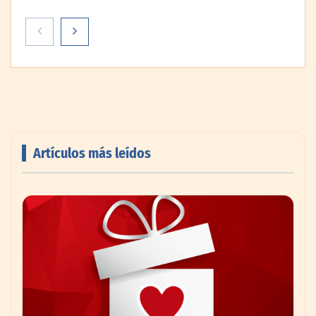
Artículos más leídos
AMANAC celebra su 39 aniversario
impulsando la colaboración en el sector
marítimo